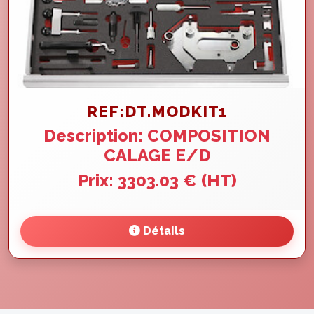
REF:DT.MODKIT1
Description: COMPOSITION
CALAGE E/D
Prix: 3303.03 € (HT)
Détails