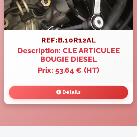
REF:B.10R12AL
Description: CLE ARTICULEE
BOUGIE DIESEL
Prix: 53.64 € (HT)
Détails