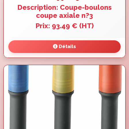
Description: Coupe-boulons
coupe axiale n?3
Prix: 93.49 € (HT)
Détails