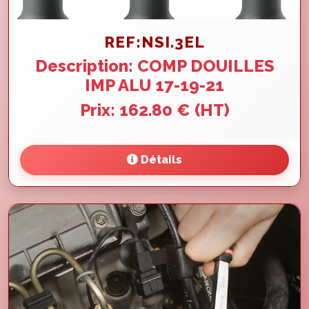
REF:NSI.3EL
Description: COMP DOUILLES
IMP ALU 17-19-21
Prix: 162.80 € (HT)
Détails