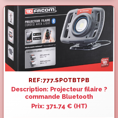
REF:777.SPOTBTPB
Description: Projecteur filaire ?
commande Bluetooth
Prix: 371.74 € (HT)