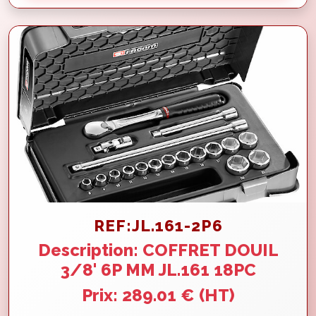
REF:JL.161-2P6
Description: COFFRET DOUIL
3/8' 6P MM JL.161 18PC
Prix: 289.01 € (HT)