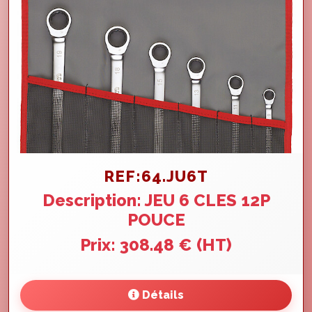
REF:64.JU6T
Description: JEU 6 CLES 12P
POUCE
Prix: 308.48 € (HT)
Détails