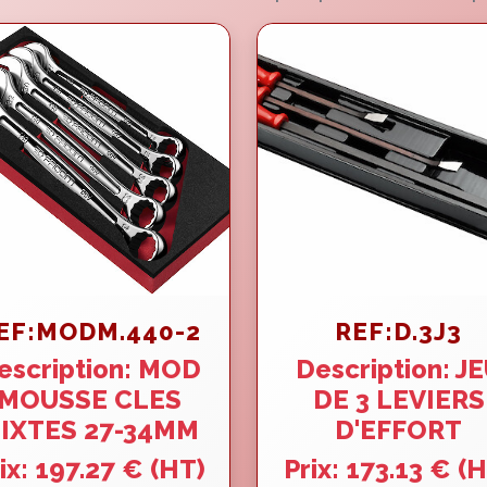
EF:MODM.440-2
REF:D.3J3
escription: MOD
Description: J
MOUSSE CLES
DE 3 LEVIERS
IXTES 27-34MM
D'EFFORT
ix: 197.27 € (HT)
Prix: 173.13 € (