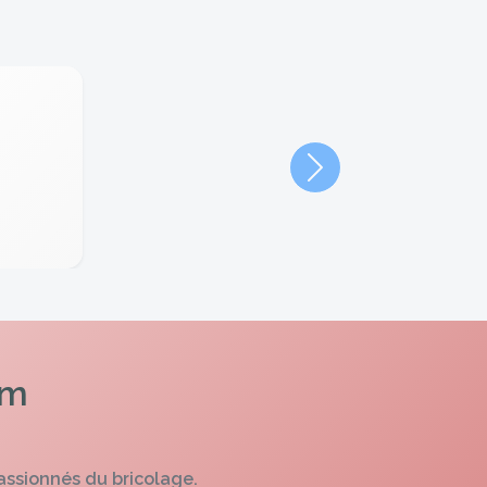
Suivant
om
assionnés du bricolage.