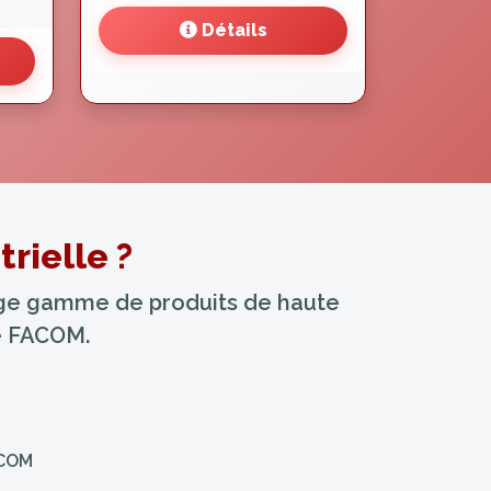
Détails
rielle ?
arge gamme de produits de haute
ue FACOM.
ACOM