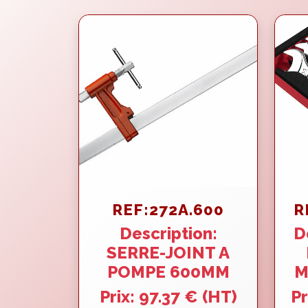
REF:272A.600
R
Description:
D
SERRE-JOINT A
POMPE 600MM
M
Prix: 97.37 € (HT)
Pr