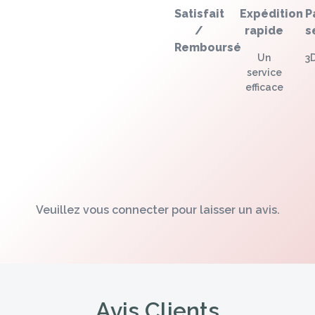
Satisfait
Expédition
P
/
rapide
s
Remboursé
Un
3
service
efficace
Veuillez vous connecter pour laisser un avis.
Avis Clients