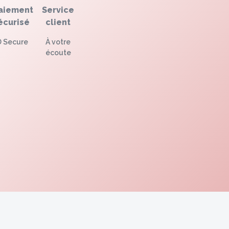
aiement
Service
écurisé
client
D Secure
À votre
écoute