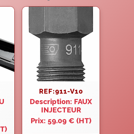
REF:911-V10
EU
Description: FAUX
INJECTEUR
Prix: 59.09 € (HT)
HT)