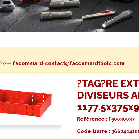
isé
—
facommard-contact@faccomardtools.com
?TAG?RE EXT
DIVISEURS 
1177.5x375x
Référence :
F50030033
Code-barre :
366242410