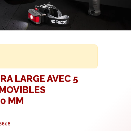
RA LARGE AVEC 5
AMOVIBLES
90 MM
6606