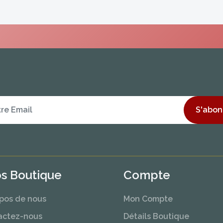
S'abon
os Boutique
Compte
pos de nous
Mon Compte
actez-nous
Détails Boutique